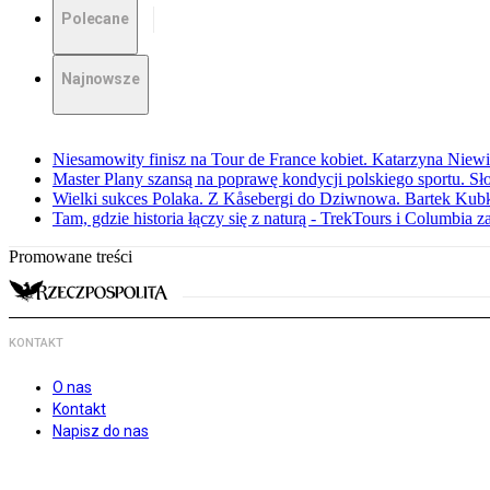
Polecane
Najnowsze
Niesamowity finisz na Tour de France kobiet. Katarzyna Niew
Master Plany szansą na poprawę kondycji polskiego sportu. S
Wielki sukces Polaka. Z Kåsebergi do Dziwnowa. Bartek Kubk
Tam, gdzie historia łączy się z naturą - TrekTours i Columbia z
Promowane treści
KONTAKT
O nas
Kontakt
Napisz do nas