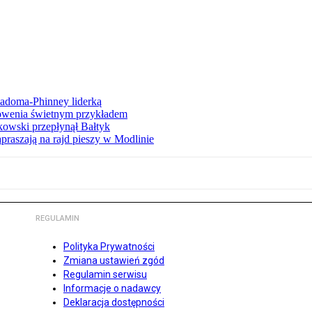
iadoma-Phinney liderką
łowenia świetnym przykładem
owski przepłynął Bałtyk
apraszają na rajd pieszy w Modlinie
REGULAMIN
Polityka Prywatności
Zmiana ustawień zgód
Regulamin serwisu
Informacje o nadawcy
Deklaracja dostępności