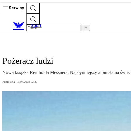
Serwisy
S
port
Pożeracz ludzi
Nowa książka Reinholda Messnera. Najsłynniejszy alpinista na świe
Publikacja:
15.07.2008 02:37