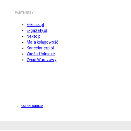
PARTNERZY
E-kiosk.pl
E-gazety.pl
Nexto.pl
Mała księgowość
Kancelarierp.pl
Wieści Rolnicze
Życie Warszawy
KALENDARIUM