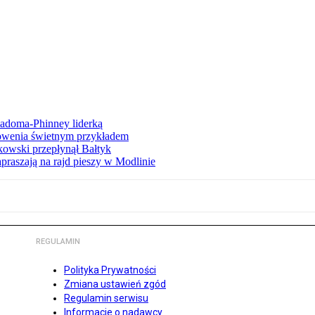
iadoma-Phinney liderką
łowenia świetnym przykładem
owski przepłynął Bałtyk
apraszają na rajd pieszy w Modlinie
REGULAMIN
Polityka Prywatności
Zmiana ustawień zgód
Regulamin serwisu
Informacje o nadawcy