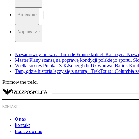
Polecane
Najnowsze
Niesamowity finisz na Tour de France kobiet. Katarzyna Niew
Master Plany szansą na poprawę kondycji polskiego sportu. S
Wielki sukces Polaka. Z Kåsebergi do Dziwnowa. Bartek Kubk
Tam, gdzie historia łączy się z naturą - TrekTours i Columbia z
Promowane treści
KONTAKT
O nas
Kontakt
Napisz do nas