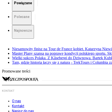
Powiązane
Polecane
Najnowsze
Niesamowity finisz na Tour de France kobiet. Katarzyna Niew
Master Plany szansą na poprawę kondycji polskiego sportu. S
Wielki sukces Polaka. Z Kåsebergi do Dziwnowa. Bartek Kubk
Tam, gdzie historia łączy się z naturą - TrekTours i Columbia z
Promowane treści
KONTAKT
O nas
Kontakt
Napisz do nas