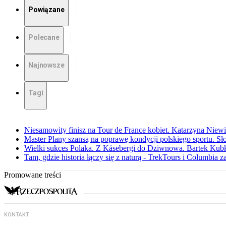
Powiązane
Polecane
Najnowsze
Tagi
Niesamowity finisz na Tour de France kobiet. Katarzyna Niew
Master Plany szansą na poprawę kondycji polskiego sportu. S
Wielki sukces Polaka. Z Kåsebergi do Dziwnowa. Bartek Kubk
Tam, gdzie historia łączy się z naturą - TrekTours i Columbia z
Promowane treści
KONTAKT