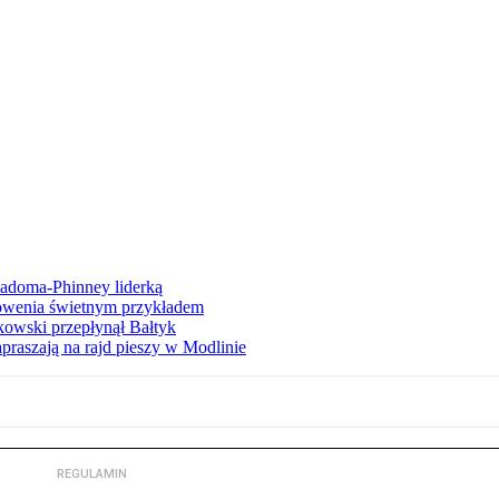
iadoma-Phinney liderką
łowenia świetnym przykładem
owski przepłynął Bałtyk
apraszają na rajd pieszy w Modlinie
REGULAMIN