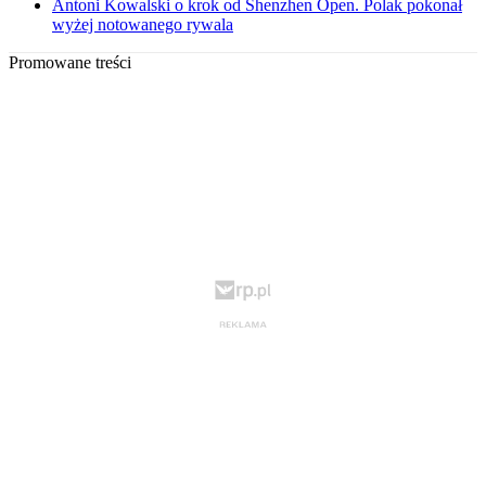
Antoni Kowalski o krok od Shenzhen Open. Polak pokonał
wyżej notowanego rywala
Promowane treści