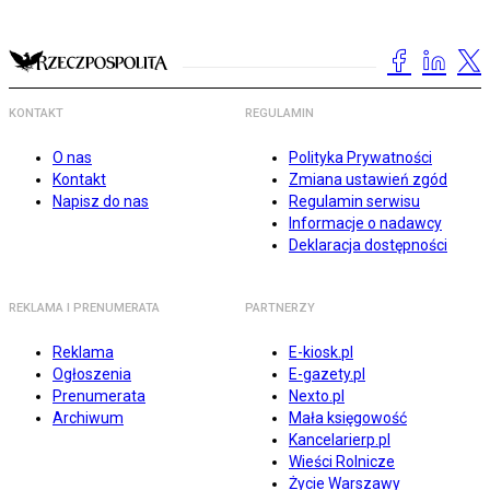
KONTAKT
REGULAMIN
O nas
Polityka Prywatności
Kontakt
Zmiana ustawień zgód
Napisz do nas
Regulamin serwisu
Informacje o nadawcy
Deklaracja dostępności
REKLAMA I PRENUMERATA
PARTNERZY
Reklama
E-kiosk.pl
Ogłoszenia
E-gazety.pl
Prenumerata
Nexto.pl
Archiwum
Mała księgowość
Kancelarierp.pl
Wieści Rolnicze
Życie Warszawy