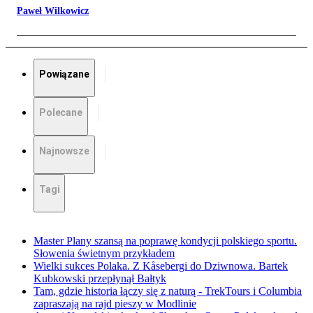
Paweł Wilkowicz
Powiązane
Polecane
Najnowsze
Tagi
Master Plany szansą na poprawę kondycji polskiego sportu.
Słowenia świetnym przykładem
Wielki sukces Polaka. Z Kåsebergi do Dziwnowa. Bartek
Kubkowski przepłynął Bałtyk
Tam, gdzie historia łączy się z naturą - TrekTours i Columbia
zapraszają na rajd pieszy w Modlinie