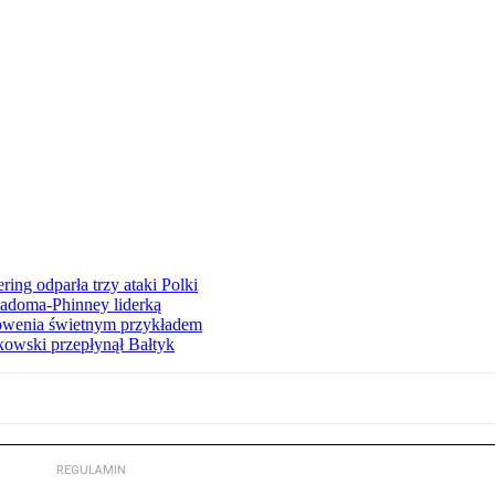
ng odparła trzy ataki Polki
iadoma-Phinney liderką
łowenia świetnym przykładem
owski przepłynął Bałtyk
REGULAMIN