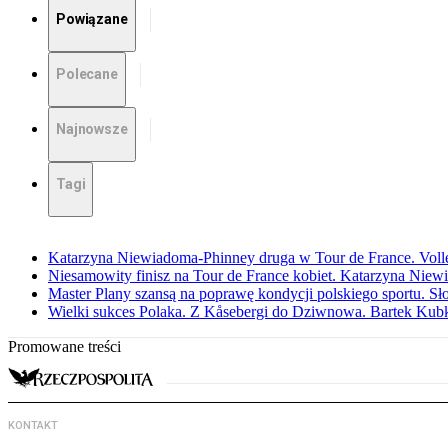
Powiązane
Polecane
Najnowsze
Tagi
Katarzyna Niewiadoma-Phinney druga w Tour de France. Volleri
Niesamowity finisz na Tour de France kobiet. Katarzyna Niew
Master Plany szansą na poprawę kondycji polskiego sportu. S
Wielki sukces Polaka. Z Kåsebergi do Dziwnowa. Bartek Kubk
Promowane treści
KONTAKT