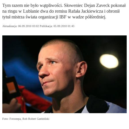
Tym razem nie było wątpliwości. Słoweniec Dejan Zaveck pokonał
na ringu w Lublanie dwa do remisu Rafała Jackiewicza i obronił
tytuł mistrza świata organizacji IBF w wadze półśredniej.
Aktualizacja:
06.09.2010 03:02
Publikacja:
05.09.2010 01:43
Foto: Fotorzepa, Rob Robert Gardziński