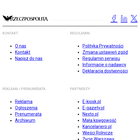
KONTAKT
REGULAMIN
O nas
Polityka Prywatności
Kontakt
Zmiana ustawień zgód
Napisz do nas
Regulamin serwisu
Informacje o nadawcy
Deklaracja dostępności
REKLAMA I PRENUMERATA
PARTNERZY
Reklama
E-kiosk.pl
Ogłoszenia
E-gazety.pl
Prenumerata
Nexto.pl
Archiwum
Mała księgowość
Kancelarierp.pl
Wieści Rolnicze
Życie Warszawy