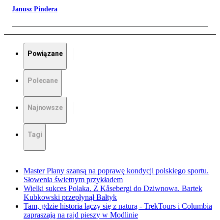
Janusz Pindera
Powiązane
Polecane
Najnowsze
Tagi
Master Plany szansą na poprawę kondycji polskiego sportu.
Słowenia świetnym przykładem
Wielki sukces Polaka. Z Kåsebergi do Dziwnowa. Bartek
Kubkowski przepłynął Bałtyk
Tam, gdzie historia łączy się z naturą - TrekTours i Columbia
zapraszają na rajd pieszy w Modlinie