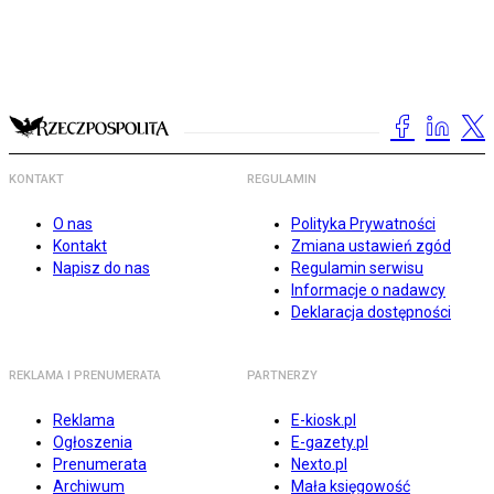
KONTAKT
REGULAMIN
O nas
Polityka Prywatności
Kontakt
Zmiana ustawień zgód
Napisz do nas
Regulamin serwisu
Informacje o nadawcy
Deklaracja dostępności
REKLAMA I PRENUMERATA
PARTNERZY
Reklama
E-kiosk.pl
Ogłoszenia
E-gazety.pl
Prenumerata
Nexto.pl
Archiwum
Mała księgowość