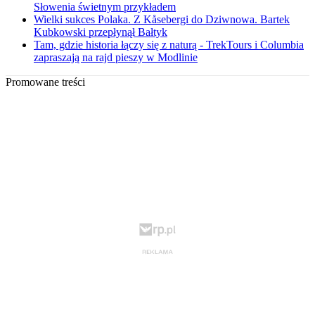
Słowenia świetnym przykładem
Wielki sukces Polaka. Z Kåsebergi do Dziwnowa. Bartek
Kubkowski przepłynął Bałtyk
Tam, gdzie historia łączy się z naturą - TrekTours i Columbia
zapraszają na rajd pieszy w Modlinie
Promowane treści