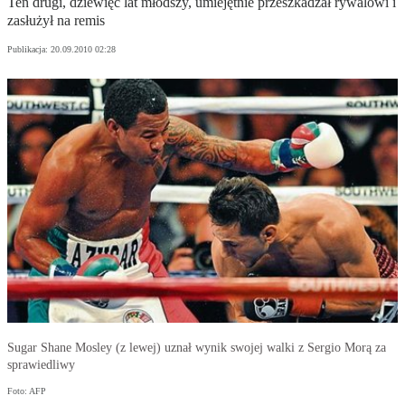
Ten drugi, dziewięć lat młodszy, umiejętnie przeszkadzał rywalowi i
zasłużył na remis
Publikacja:
20.09.2010 02:28
Sugar Shane Mosley (z lewej) uznał wynik swojej walki z Sergio Morą za
sprawiedliwy
Foto: AFP