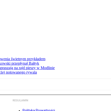
łowenia świetnym przykładem
owski przepłynął Bałtyk
apraszają na rajd pieszy w Modlinie
yżej notowanego rywala
REGULAMIN
Polityka Prywatności