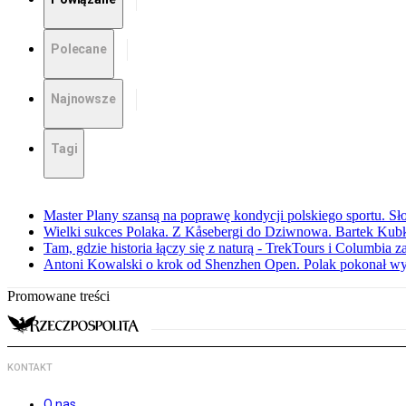
Polecane
Najnowsze
Tagi
Master Plany szansą na poprawę kondycji polskiego sportu. S
Wielki sukces Polaka. Z Kåsebergi do Dziwnowa. Bartek Kubk
Tam, gdzie historia łączy się z naturą - TrekTours i Columbia z
Antoni Kowalski o krok od Shenzhen Open. Polak pokonał w
Promowane treści
KONTAKT
O nas