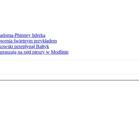
iadoma-Phinney liderką
łowenia świetnym przykładem
owski przepłynął Bałtyk
apraszają na rajd pieszy w Modlinie