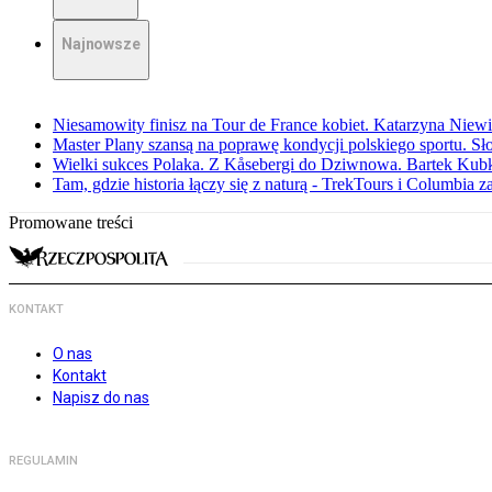
Najnowsze
Niesamowity finisz na Tour de France kobiet. Katarzyna Niew
Master Plany szansą na poprawę kondycji polskiego sportu. S
Wielki sukces Polaka. Z Kåsebergi do Dziwnowa. Bartek Kubk
Tam, gdzie historia łączy się z naturą - TrekTours i Columbia z
Promowane treści
KONTAKT
O nas
Kontakt
Napisz do nas
REGULAMIN