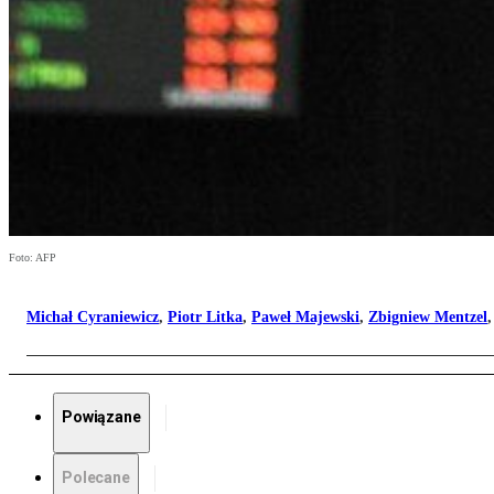
Foto: AFP
Michał Cyraniewicz
,
Piotr Litka
,
Paweł Majewski
,
Zbigniew Mentzel
Powiązane
Polecane