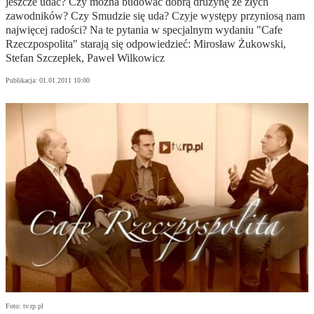
jeszcze udać? Czy można budować dobrą drużynę ze złych
zawodników? Czy Smudzie się uda? Czyje występy przyniosą nam
najwięcej radości? Na te pytania w specjalnym wydaniu "Cafe
Rzeczpospolita" starają się odpowiedzieć: Mirosław Żukowski,
Stefan Szczepłek, Paweł Wilkowicz
Publikacja:
01.01.2011 10:00
Foto: tv.rp.pl