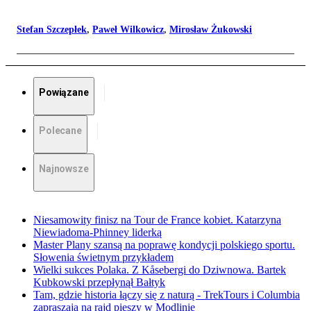
Stefan Szczepłek
,
Paweł Wilkowicz
,
Mirosław Żukowski
Powiązane
Polecane
Najnowsze
Niesamowity finisz na Tour de France kobiet. Katarzyna
Niewiadoma-Phinney liderką
Master Plany szansą na poprawę kondycji polskiego sportu.
Słowenia świetnym przykładem
Wielki sukces Polaka. Z Kåsebergi do Dziwnowa. Bartek
Kubkowski przepłynął Bałtyk
Tam, gdzie historia łączy się z naturą - TrekTours i Columbia
zapraszają na rajd pieszy w Modlinie