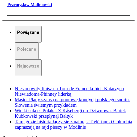
Przemysław Malinowski
Powiązane
Polecane
Najnowsze
Niesamowity finisz na Tour de France kobiet. Katarzyna
Niewiadoma-Phinney liderką
Master Plany szansą na poprawę kondycji polskiego sportu.
Słowenia świetnym przykładem
Wielki sukces Polaka. Z Kåsebergi do Dziwnowa. Bartek
Kubkowski przepłynął Bałtyk
Tam, gdzie historia łączy się z naturą - TrekTours i Columbia
zapraszają na rajd pieszy w Modlinie