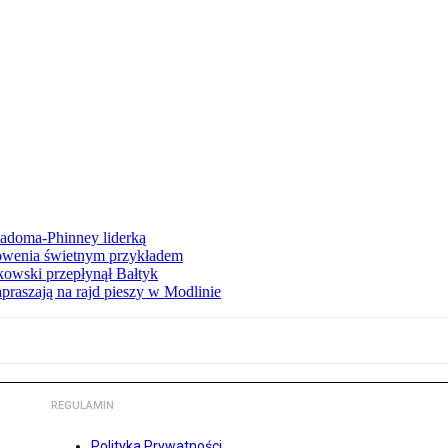
iadoma-Phinney liderką
łowenia świetnym przykładem
owski przepłynął Bałtyk
apraszają na rajd pieszy w Modlinie
REGULAMIN
Polityka Prywatności