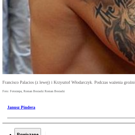
Francisco Palacios (z lewej) i Krzysztof Włodarczyk. Podczas ważenia groźni
Foto: Fotorzepa, Roman Bosiacki Roman Bosiacki
Janusz Pindera
Powiązane