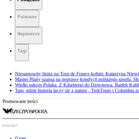
Polecane
Najnowsze
Tagi
Niesamowity finisz na Tour de France kobiet. Katarzyna Niew
Master Plany szansą na poprawę kondycji polskiego sportu. S
Wielki sukces Polaka. Z Kåsebergi do Dziwnowa. Bartek Kubk
Tam, gdzie historia łączy się z naturą - TrekTours i Columbia z
Promowane treści
KONTAKT
O nas