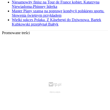
Niesamowity finisz na Tour de France kobiet. Katarzyna
Niewiadoma-Phinney liderką
Master Plany szansą na poprawę kondycji polskiego sportu.
Słowenia świetnym przykładem
Wielki sukces Polaka. Z Kåsebergi do Dziwnowa. Bartek
Kubkowski przepłynął Bałtyk
Promowane treści