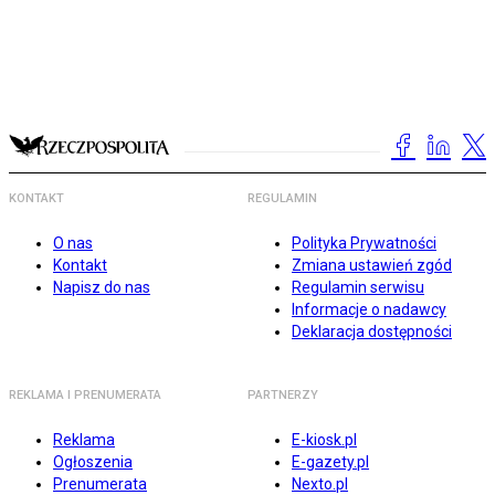
KONTAKT
REGULAMIN
O nas
Polityka Prywatności
Kontakt
Zmiana ustawień zgód
Napisz do nas
Regulamin serwisu
Informacje o nadawcy
Deklaracja dostępności
REKLAMA I PRENUMERATA
PARTNERZY
Reklama
E-kiosk.pl
Ogłoszenia
E-gazety.pl
Prenumerata
Nexto.pl