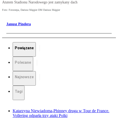
Atutem Stadionu Narodowego jest zamykany dach
Foto: Fotorzepa, Dariusz Majgier DM Dariusz Majgier
Janusz Pindera
Powiązane
Polecane
Najnowsze
Tagi
Katarzyna Niewiadoma-Phinney druga w Tour de France.
Vollering odparła trzy ataki Polki