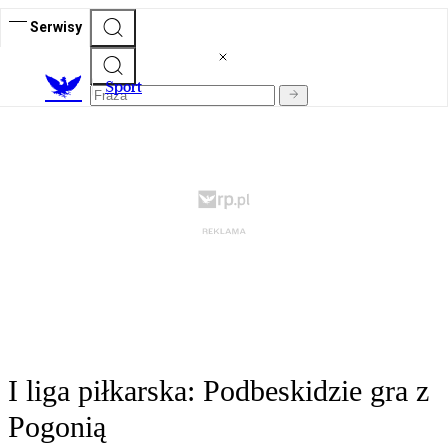
Serwisy
S
port
I liga piłkarska: Podbeskidzie gra z
Pogonią