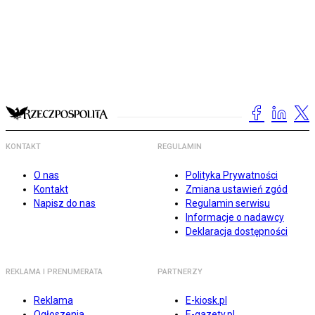
KONTAKT
REGULAMIN
O nas
Polityka Prywatności
Kontakt
Zmiana ustawień zgód
Napisz do nas
Regulamin serwisu
Informacje o nadawcy
Deklaracja dostępności
REKLAMA I PRENUMERATA
PARTNERZY
Reklama
E-kiosk.pl
Ogłoszenia
E-gazety.pl