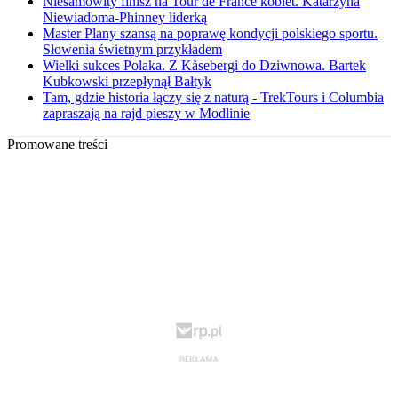
Niesamowity finisz na Tour de France kobiet. Katarzyna
Niewiadoma-Phinney liderką
Master Plany szansą na poprawę kondycji polskiego sportu.
Słowenia świetnym przykładem
Wielki sukces Polaka. Z Kåsebergi do Dziwnowa. Bartek
Kubkowski przepłynął Bałtyk
Tam, gdzie historia łączy się z naturą - TrekTours i Columbia
zapraszają na rajd pieszy w Modlinie
Promowane treści