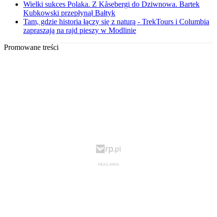
Wielki sukces Polaka. Z Kåsebergi do Dziwnowa. Bartek
Kubkowski przepłynął Bałtyk
Tam, gdzie historia łączy się z naturą - TrekTours i Columbia
zapraszają na rajd pieszy w Modlinie
Promowane treści