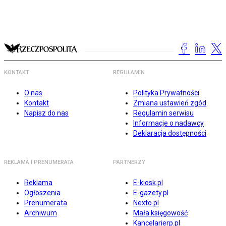
KONTAKT
REGULAMIN
O nas
Polityka Prywatności
Kontakt
Zmiana ustawień zgód
Napisz do nas
Regulamin serwisu
Informacje o nadawcy
Deklaracja dostępności
REKLAMA I PRENUMERATA
PARTNERZY
Reklama
E-kiosk.pl
Ogłoszenia
E-gazety.pl
Prenumerata
Nexto.pl
Archiwum
Mała księgowość
Kancelarierp.pl