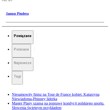
Foto: AFP
Janusz Pindera
Powiązane
Polecane
Najnowsze
Tagi
Niesamowity finisz na Tour de France kobiet. Katarzyna
Niewiadoma-Phinney liderką
Master Plany szansą na poprawę kondycji polskiego sportu.
Słowenia świetnym przykładem