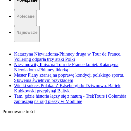
Powiązane
Polecane
Najnowsze
Katarzyna Niewiadoma-Phinney druga w Tour de France.
Vollering odparła trzy ataki Polki
Niesamowity finisz na Tour de France kobiet. Katarzyna
Niewiadoma-Phinney liderką
Master Plany szansą na poprawę kondycji polskiego sportu.
Słowenia świetnym przykładem
Wielki sukces Polaka. Z Kåsebergi do Dziwnowa. Bartek
Kubkowski przepłynął Bałtyk
Tam, gdzie historia łączy się z naturą - TrekTours i Columbia
zapraszają na rajd pieszy w Modlinie
Promowane treści