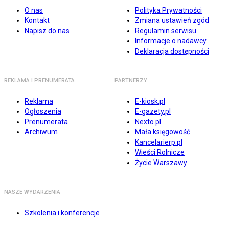
O nas
Polityka Prywatności
Kontakt
Zmiana ustawień zgód
Napisz do nas
Regulamin serwisu
Informacje o nadawcy
Deklaracja dostępności
REKLAMA I PRENUMERATA
PARTNERZY
Reklama
E-kiosk.pl
Ogłoszenia
E-gazety.pl
Prenumerata
Nexto.pl
Archiwum
Mała księgowość
Kancelarierp.pl
Wieści Rolnicze
Życie Warszawy
NASZE WYDARZENIA
Szkolenia i konferencje