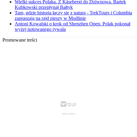
Wielki sukces Polaka. Z Kåsebergi do Dziwnowa. Bartek
Kubkowski przepłynął Bałtyk
Tam, gdzie historia łączy się z naturą - TrekTours i Columbia
zapraszają na rajd pieszy w Modlinie
Antoni Kowalski o krok od Shenzhen Open. Polak pokonał
wyżej notowanego rywala
Promowane treści