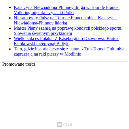
Katarzyna Niewiadoma-Phinney druga w Tour de France.
Vollering odparła trzy ataki Polki
Niesamowity finisz na Tour de France kobiet. Katarzyna
Niewiadoma-Phinney liderką
Master Plany szansą na poprawę kondycji polskiego sportu.
Słowenia świetnym przykładem
Wielki sukces Polaka. Z Kåsebergi do Dziwnowa. Bartek
Kubkowski przepłynął Bałtyk
Tam, gdzie historia łączy się z naturą - TrekTours i Columbia
zapraszają na rajd pieszy w Modlinie
Promowane treści