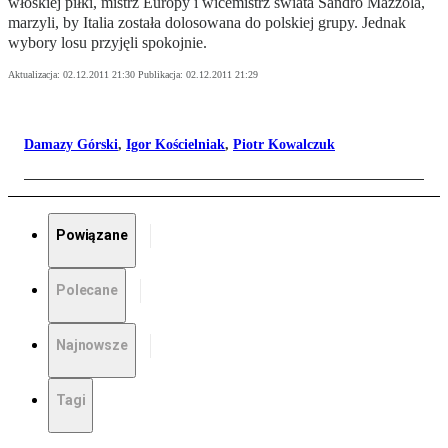
włoskiej piłki, mistrz Europy i wicemistrz świata Sandro Mazzola,
marzyli, by Italia została dolosowana do polskiej grupy. Jednak
wybory losu przyjęli spokojnie.
Aktualizacja:
02.12.2011 21:30
Publikacja:
02.12.2011 21:29
Damazy Górski
,
Igor Kościelniak
,
Piotr Kowalczuk
Powiązane
Polecane
Najnowsze
Tagi