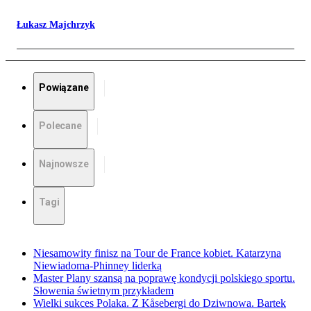
Łukasz Majchrzyk
Powiązane
Polecane
Najnowsze
Tagi
Niesamowity finisz na Tour de France kobiet. Katarzyna
Niewiadoma-Phinney liderką
Master Plany szansą na poprawę kondycji polskiego sportu.
Słowenia świetnym przykładem
Wielki sukces Polaka. Z Kåsebergi do Dziwnowa. Bartek