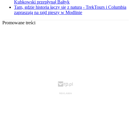
Kubkowski przepłynął Bałtyk
Tam, gdzie historia łączy się z naturą - TrekTours i Columbia
zapraszają na rajd pieszy w Modlinie
Promowane treści