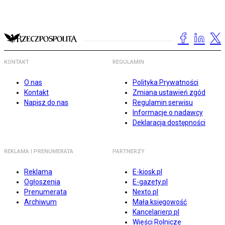
KONTAKT
REGULAMIN
O nas
Polityka Prywatności
Kontakt
Zmiana ustawień zgód
Napisz do nas
Regulamin serwisu
Informacje o nadawcy
Deklaracja dostępności
REKLAMA I PRENUMERATA
PARTNERZY
Reklama
E-kiosk.pl
Ogłoszenia
E-gazety.pl
Prenumerata
Nexto.pl
Archiwum
Mała księgowość
Kancelarierp.pl
Wieści Rolnicze