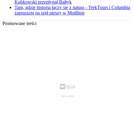
Kubkowski przepłynął Bałtyk
Tam, gdzie historia łączy się z naturą - TrekTours i Columbia
zapraszają na rajd pieszy w Modlinie
Promowane treści