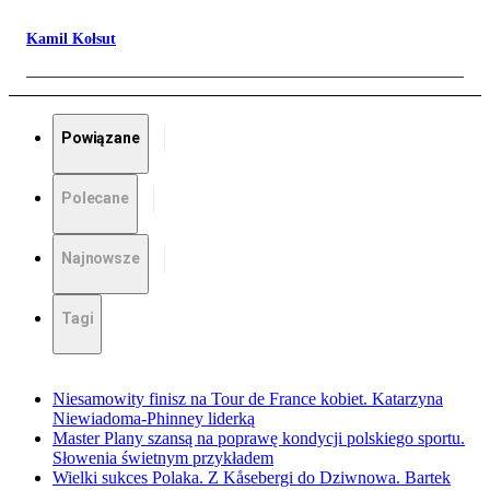
Kamil Kołsut
Powiązane
Polecane
Najnowsze
Tagi
Niesamowity finisz na Tour de France kobiet. Katarzyna
Niewiadoma-Phinney liderką
Master Plany szansą na poprawę kondycji polskiego sportu.
Słowenia świetnym przykładem
Wielki sukces Polaka. Z Kåsebergi do Dziwnowa. Bartek