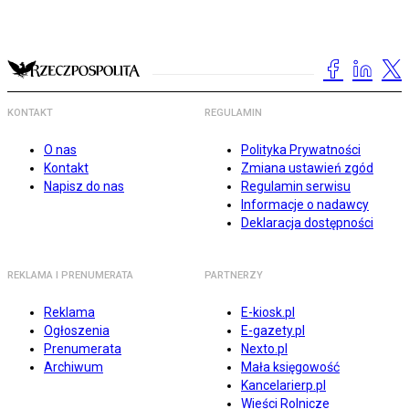
KONTAKT
REGULAMIN
O nas
Polityka Prywatności
Kontakt
Zmiana ustawień zgód
Napisz do nas
Regulamin serwisu
Informacje o nadawcy
Deklaracja dostępności
REKLAMA I PRENUMERATA
PARTNERZY
Reklama
E-kiosk.pl
Ogłoszenia
E-gazety.pl
Prenumerata
Nexto.pl
Archiwum
Mała księgowość
Kancelarierp.pl
Wieści Rolnicze