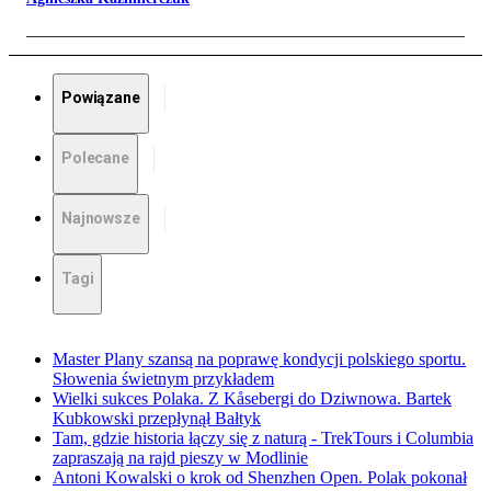
Powiązane
Polecane
Najnowsze
Tagi
Master Plany szansą na poprawę kondycji polskiego sportu.
Słowenia świetnym przykładem
Wielki sukces Polaka. Z Kåsebergi do Dziwnowa. Bartek
Kubkowski przepłynął Bałtyk
Tam, gdzie historia łączy się z naturą - TrekTours i Columbia
zapraszają na rajd pieszy w Modlinie
Antoni Kowalski o krok od Shenzhen Open. Polak pokonał