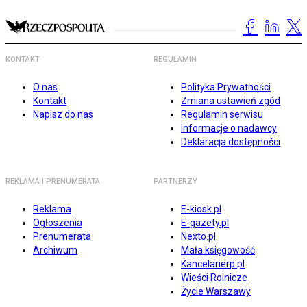
KONTAKT
REGULAMIN
O nas
Polityka Prywatności
Kontakt
Zmiana ustawień zgód
Napisz do nas
Regulamin serwisu
Informacje o nadawcy
Deklaracja dostępności
REKLAMA I PRENUMERATA
PARTNERZY
Reklama
E-kiosk.pl
Ogłoszenia
E-gazety.pl
Prenumerata
Nexto.pl
Archiwum
Mała księgowość
Kancelarierp.pl
Wieści Rolnicze
Życie Warszawy