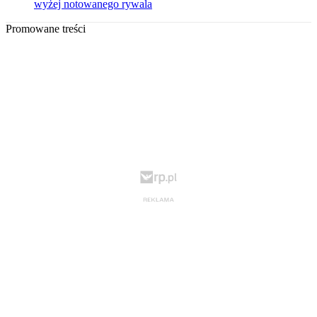
wyżej notowanego rywala
Promowane treści