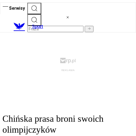
Serwisy
S
port
Chińska prasa broni swoich
olimpijczyków