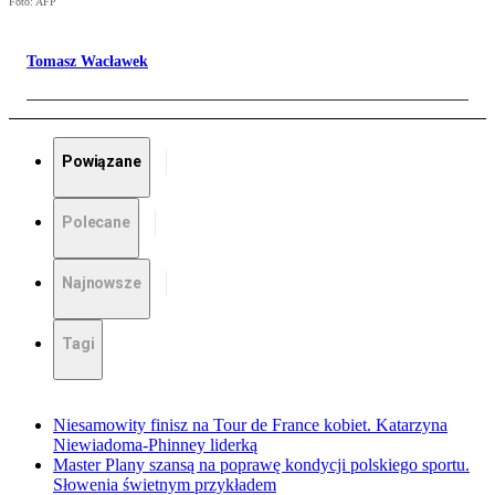
Foto: AFP
Tomasz Wacławek
Powiązane
Polecane
Najnowsze
Tagi
Niesamowity finisz na Tour de France kobiet. Katarzyna
Niewiadoma-Phinney liderką
Master Plany szansą na poprawę kondycji polskiego sportu.
Słowenia świetnym przykładem