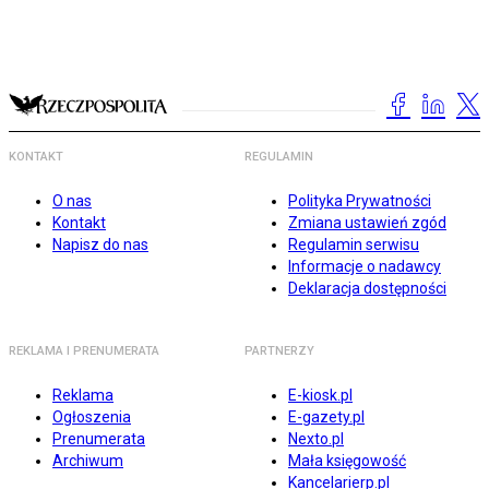
KONTAKT
REGULAMIN
O nas
Polityka Prywatności
Kontakt
Zmiana ustawień zgód
Napisz do nas
Regulamin serwisu
Informacje o nadawcy
Deklaracja dostępności
REKLAMA I PRENUMERATA
PARTNERZY
Reklama
E-kiosk.pl
Ogłoszenia
E-gazety.pl
Prenumerata
Nexto.pl
Archiwum
Mała księgowość
Kancelarierp.pl