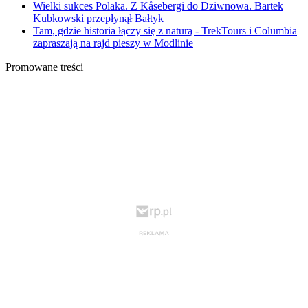
Wielki sukces Polaka. Z Kåsebergi do Dziwnowa. Bartek
Kubkowski przepłynął Bałtyk
Tam, gdzie historia łączy się z naturą - TrekTours i Columbia
zapraszają na rajd pieszy w Modlinie
Promowane treści