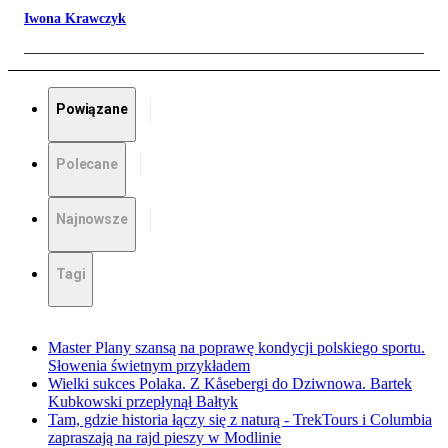
Iwona Krawczyk
Powiązane
Polecane
Najnowsze
Tagi
Master Plany szansą na poprawę kondycji polskiego sportu.
Słowenia świetnym przykładem
Wielki sukces Polaka. Z Kåsebergi do Dziwnowa. Bartek
Kubkowski przepłynął Bałtyk
Tam, gdzie historia łączy się z naturą - TrekTours i Columbia
zapraszają na rajd pieszy w Modlinie