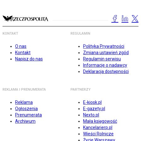
KONTAKT
REGULAMIN
O nas
Polityka Prywatności
Kontakt
Zmiana ustawień zgód
Napisz do nas
Regulamin serwisu
Informacje o nadawcy
Deklaracja dostępności
REKLAMA I PRENUMERATA
PARTNERZY
Reklama
E-kiosk.pl
Ogłoszenia
E-gazety.pl
Prenumerata
Nexto.pl
Archiwum
Mała księgowość
Kancelarierp.pl
Wieści Rolnicze
Życie Warszawy