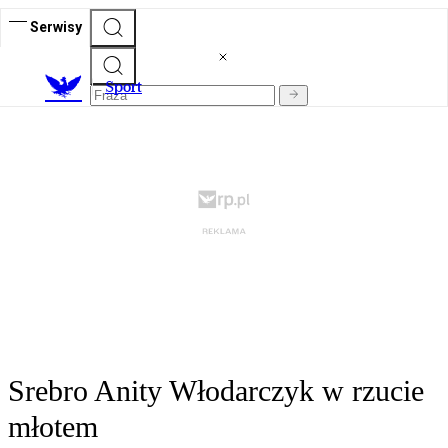
Serwisy
S
port
Srebro Anity Włodarczyk w rzucie
młotem