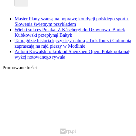
Master Plany szansą na poprawę kondycji polskiego sportu.
Słowenia świetnym przykładem
Wielki sukces Polaka. Z Kåsebergi do Dziwnowa. Bartek
Kubkowski przepłynął Bałtyk
Tam, gdzie historia łączy się z naturą - TrekTours i Columbia
zapraszają na rajd pieszy w Modlinie
Antoni Kowalski o krok od Shenzhen Open. Polak pokonał
wyżej notowanego rywala
Promowane treści