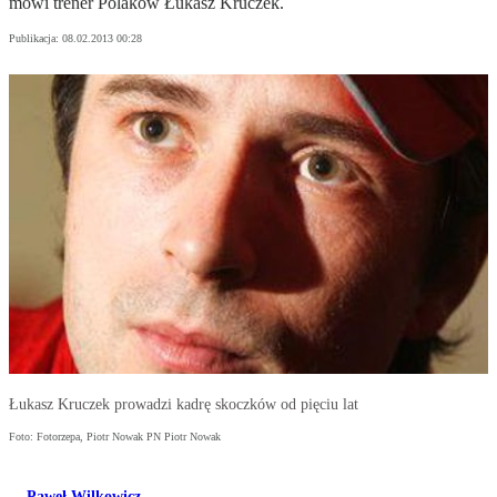
mówi trener Polaków Łukasz Kruczek.
Publikacja:
08.02.2013 00:28
Łukasz Kruczek prowadzi kadrę skoczków od pięciu lat
Foto: Fotorzepa, Piotr Nowak PN Piotr Nowak
Paweł Wilkowicz