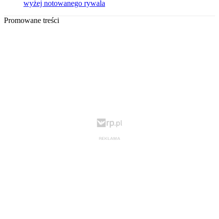
wyżej notowanego rywala
Promowane treści