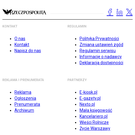
KONTAKT
REGULAMIN
O nas
Polityka Prywatności
Kontakt
Zmiana ustawień zgód
Napisz do nas
Regulamin serwisu
Informacje o nadawcy
Deklaracja dostępności
REKLAMA I PRENUMERATA
PARTNERZY
Reklama
E-kiosk.pl
Ogłoszenia
E-gazety.pl
Prenumerata
Nexto.pl
Archiwum
Mała księgowość
Kancelarierp.pl
Wieści Rolnicze
Życie Warszawy