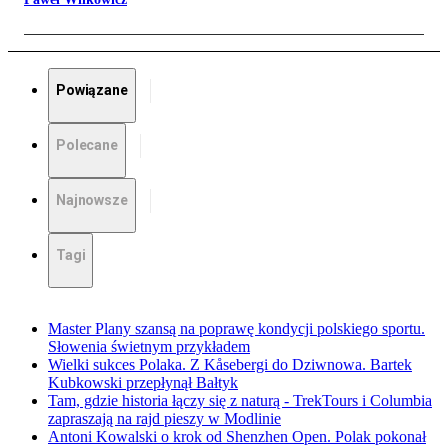
Powiązane
Polecane
Najnowsze
Tagi
Master Plany szansą na poprawę kondycji polskiego sportu.
Słowenia świetnym przykładem
Wielki sukces Polaka. Z Kåsebergi do Dziwnowa. Bartek
Kubkowski przepłynął Bałtyk
Tam, gdzie historia łączy się z naturą - TrekTours i Columbia
zapraszają na rajd pieszy w Modlinie
Antoni Kowalski o krok od Shenzhen Open. Polak pokonał