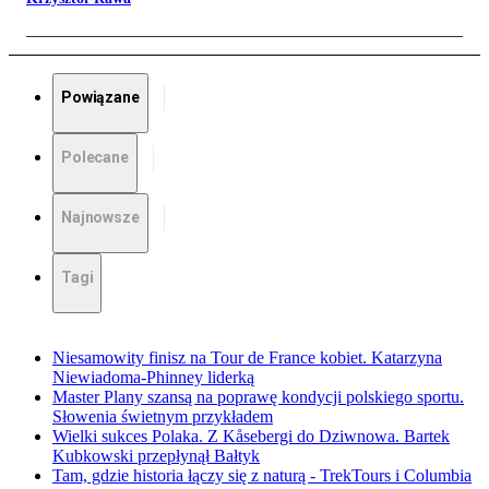
Powiązane
Polecane
Najnowsze
Tagi
Niesamowity finisz na Tour de France kobiet. Katarzyna
Niewiadoma-Phinney liderką
Master Plany szansą na poprawę kondycji polskiego sportu.
Słowenia świetnym przykładem
Wielki sukces Polaka. Z Kåsebergi do Dziwnowa. Bartek
Kubkowski przepłynął Bałtyk
Tam, gdzie historia łączy się z naturą - TrekTours i Columbia