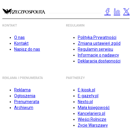
KONTAKT
REGULAMIN
O nas
Polityka Prywatności
Kontakt
Zmiana ustawień zgód
Napisz do nas
Regulamin serwisu
Informacje o nadawcy
Deklaracja dostępności
REKLAMA I PRENUMERATA
PARTNERZY
Reklama
E-kiosk.pl
Ogłoszenia
E-gazety.pl
Prenumerata
Nexto.pl
Archiwum
Mała księgowość
Kancelarierp.pl
Wieści Rolnicze
Życie Warszawy