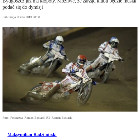
Bydgoszcz już ma kłopoty. Możliwe, że zarząd klubu będzie musiał
podać się do dymisji
Publikacja:
03.04.2013 08:30
Foto: Fotorzepa, Roman Bosiacki RB Roman Bosiacki
Maksymilian Radzimirski