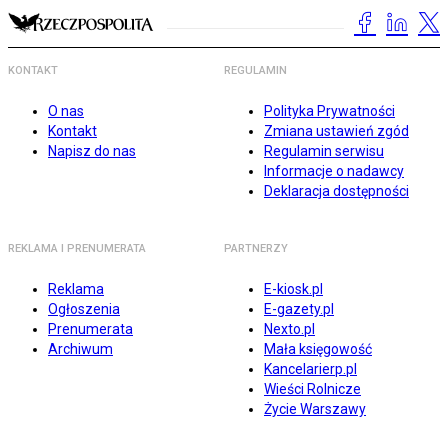
KONTAKT
REGULAMIN
O nas
Polityka Prywatności
Kontakt
Zmiana ustawień zgód
Napisz do nas
Regulamin serwisu
Informacje o nadawcy
Deklaracja dostępności
REKLAMA I PRENUMERATA
PARTNERZY
Reklama
E-kiosk.pl
Ogłoszenia
E-gazety.pl
Prenumerata
Nexto.pl
Archiwum
Mała księgowość
Kancelarierp.pl
Wieści Rolnicze
Życie Warszawy