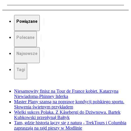
Powiązane
Polecane
Najnowsze
Tagi
Niesamowity finisz na Tour de France kobiet. Katarzyna
Niewiadoma-Phinney liderką
Master Plany szansą na poprawę kondycji polskiego sportu.
Słowenia świetnym przykładem
Wielki sukces Polaka. Z Kåsebergi do Dziwnowa. Bartek
Kubkowski przepłynął Bałtyk
Tam, gdzie historia łączy się z naturą - TrekTours i Columbia
zapraszają na rajd pieszy w Modlinie