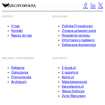
KONTAKT
REGULAMIN
O nas
Polityka Prywatności
Kontakt
Zmiana ustawień zgód
Napisz do nas
Regulamin serwisu
Informacje o nadawcy
Deklaracja dostępności
REKLAMA I PRENUMERATA
PARTNERZY
Reklama
E-kiosk.pl
Ogłoszenia
E-gazety.pl
Prenumerata
Nexto.pl
Archiwum
Mała księgowość
Kancelarierp.pl
Wieści Rolnicze
Życie Warszawy