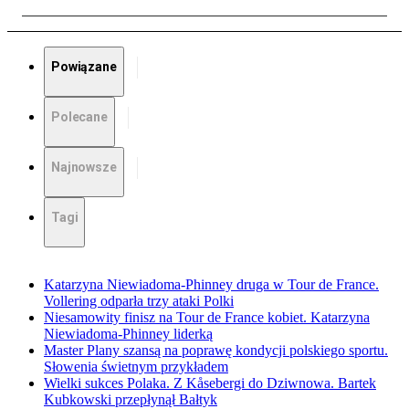
Powiązane
Polecane
Najnowsze
Tagi
Katarzyna Niewiadoma-Phinney druga w Tour de France.
Vollering odparła trzy ataki Polki
Niesamowity finisz na Tour de France kobiet. Katarzyna
Niewiadoma-Phinney liderką
Master Plany szansą na poprawę kondycji polskiego sportu.
Słowenia świetnym przykładem
Wielki sukces Polaka. Z Kåsebergi do Dziwnowa. Bartek
Kubkowski przepłynął Bałtyk