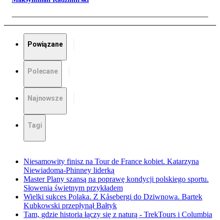
Powiązane
Polecane
Najnowsze
Tagi
Niesamowity finisz na Tour de France kobiet. Katarzyna
Niewiadoma-Phinney liderką
Master Plany szansą na poprawę kondycji polskiego sportu.
Słowenia świetnym przykładem
Wielki sukces Polaka. Z Kåsebergi do Dziwnowa. Bartek
Kubkowski przepłynął Bałtyk
Tam, gdzie historia łączy się z naturą - TrekTours i Columbia