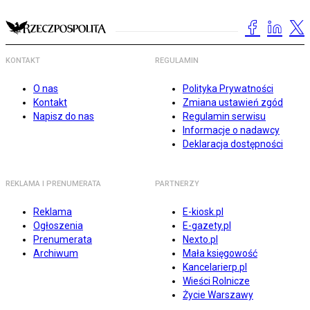
KONTAKT
REGULAMIN
O nas
Polityka Prywatności
Kontakt
Zmiana ustawień zgód
Napisz do nas
Regulamin serwisu
Informacje o nadawcy
Deklaracja dostępności
REKLAMA I PRENUMERATA
PARTNERZY
Reklama
E-kiosk.pl
Ogłoszenia
E-gazety.pl
Prenumerata
Nexto.pl
Archiwum
Mała księgowość
Kancelarierp.pl
Wieści Rolnicze
Życie Warszawy