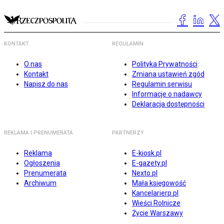
KONTAKT
REGULAMIN
O nas
Polityka Prywatności
Kontakt
Zmiana ustawień zgód
Napisz do nas
Regulamin serwisu
Informacje o nadawcy
Deklaracja dostępności
REKLAMA I PRENUMERATA
PARTNERZY
Reklama
E-kiosk.pl
Ogłoszenia
E-gazety.pl
Prenumerata
Nexto.pl
Archiwum
Mała księgowość
Kancelarierp.pl
Wieści Rolnicze
Życie Warszawy