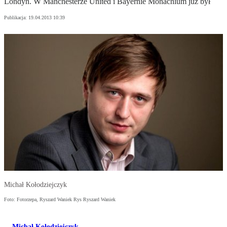
Londyn. W Manchesterze United i Bayernie Monachium już był
Publikacja:
19.04.2013 10:39
Michał Kołodziejczyk
Foto: Fotorzepa, Ryszard Waniek Rys Ryszard Waniek
Michał Kołodziejczyk