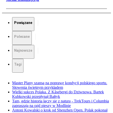
Powiązane
Polecane
Najnowsze
Tagi
Master Plany szansą na poprawę kondycji polskiego sportu.
Słowenia świetnym przykładem
Wielki sukces Polaka. Z Kåsebergi do Dziwnowa. Bartek
Kubkowski przepłynął Bałtyk
Tam, gdzie historia łączy się z naturą - TrekTours i Columbia
zapraszają na rajd pieszy w Modlinie
Antoni Kowalski o krok od Shenzhen Open. Polak pokonał