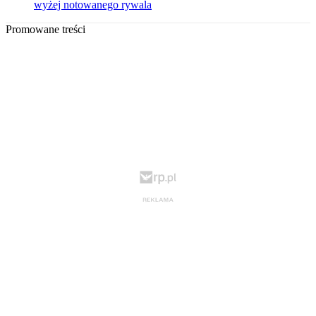
wyżej notowanego rywala
Promowane treści