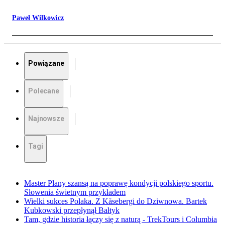
Paweł Wilkowicz
Powiązane
Polecane
Najnowsze
Tagi
Master Plany szansą na poprawę kondycji polskiego sportu.
Słowenia świetnym przykładem
Wielki sukces Polaka. Z Kåsebergi do Dziwnowa. Bartek
Kubkowski przepłynął Bałtyk
Tam, gdzie historia łączy się z naturą - TrekTours i Columbia