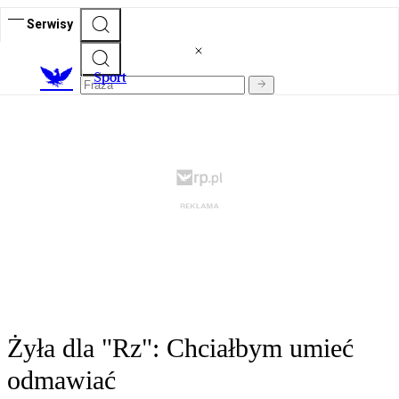
Serwisy
S
port
Żyła dla "Rz": Chciałbym umieć
odmawiać