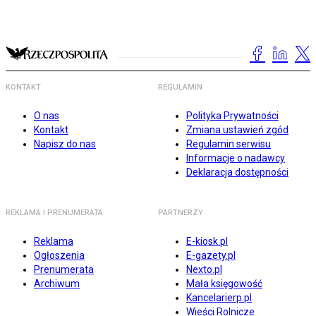
KONTAKT
REGULAMIN
O nas
Polityka Prywatności
Kontakt
Zmiana ustawień zgód
Napisz do nas
Regulamin serwisu
Informacje o nadawcy
Deklaracja dostępności
REKLAMA I PRENUMERATA
PARTNERZY
Reklama
E-kiosk.pl
Ogłoszenia
E-gazety.pl
Prenumerata
Nexto.pl
Archiwum
Mała księgowość
Kancelarierp.pl
Wieści Rolnicze