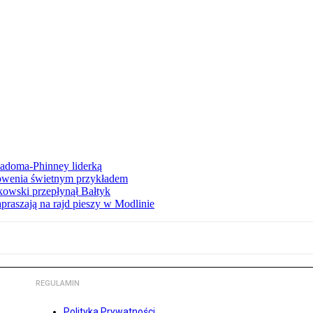
iadoma-Phinney liderką
łowenia świetnym przykładem
owski przepłynął Bałtyk
apraszają na rajd pieszy w Modlinie
REGULAMIN
Polityka Prywatności