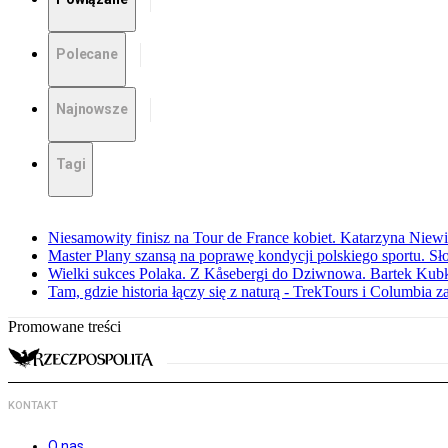
Polecane
Najnowsze
Tagi
Niesamowity finisz na Tour de France kobiet. Katarzyna Niew
Master Plany szansą na poprawę kondycji polskiego sportu. S
Wielki sukces Polaka. Z Kåsebergi do Dziwnowa. Bartek Kubk
Tam, gdzie historia łączy się z naturą - TrekTours i Columbia z
Promowane treści
KONTAKT
O nas