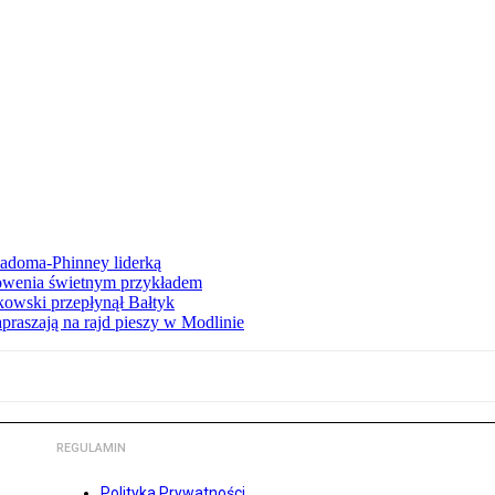
iadoma-Phinney liderką
łowenia świetnym przykładem
owski przepłynął Bałtyk
apraszają na rajd pieszy w Modlinie
REGULAMIN
Polityka Prywatności