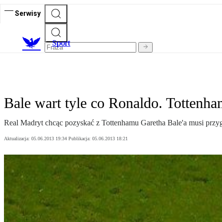
Serwisy
S
port
Bale wart tyle co Ronaldo. Tottenha
Real Madryt chcąc pozyskać z Tottenhamu Garetha Bale'a musi przy
Aktualizacja:
05.06.2013 19:34
Publikacja:
05.06.2013 18:21