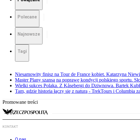
Polecane
Najnowsze
Tagi
Niesamowity finisz na Tour de France kobiet. Katarzyna Niew
Master Plany szansą na poprawę kondycji polskiego sportu. S
Wielki sukces Polaka. Z Kåsebergi do Dziwnowa. Bartek Kubk
Tam, gdzie historia łączy się z naturą - TrekTours i Columbia z
Promowane treści
KONTAKT
O nas