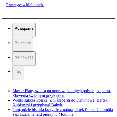
Przemysław Malinowski
Powiązane
Polecane
Najnowsze
Tagi
Master Plany szansą na poprawę kondycji polskiego sportu.
Słowenia świetnym przykładem
Wielki sukces Polaka. Z Kåsebergi do Dziwnowa. Bartek
Kubkowski przepłynął Bałtyk
Tam, gdzie historia łączy się z naturą - TrekTours i Columbia
zapraszają na rajd pieszy w Modlinie