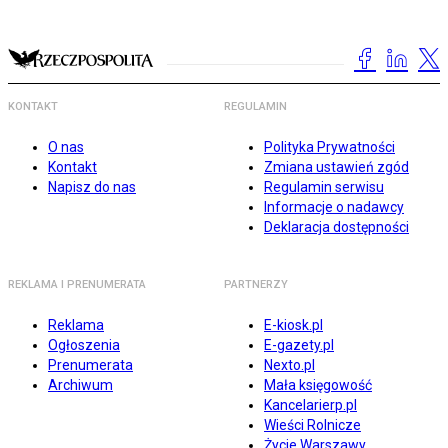
KONTAKT
REGULAMIN
O nas
Polityka Prywatności
Kontakt
Zmiana ustawień zgód
Napisz do nas
Regulamin serwisu
Informacje o nadawcy
Deklaracja dostępności
REKLAMA I PRENUMERATA
PARTNERZY
Reklama
E-kiosk.pl
Ogłoszenia
E-gazety.pl
Prenumerata
Nexto.pl
Archiwum
Mała księgowość
Kancelarierp.pl
Wieści Rolnicze
Życie Warszawy