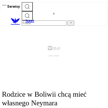
Serwisy
S
port
Rodzice w Boliwii chcą mieć
własnego Neymara