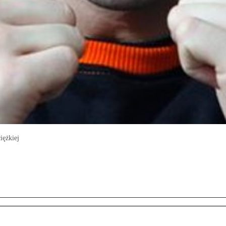
iężkiej