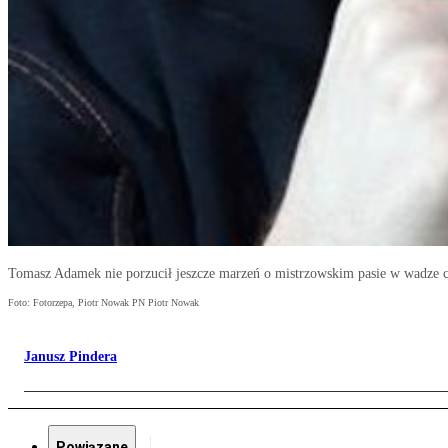
Tomasz Adamek nie porzucił jeszcze marzeń o mistrzowskim pasie w wadze c
Foto: Fotorzepa, Piotr Nowak PN Piotr Nowak
Janusz Pindera
Powiązane