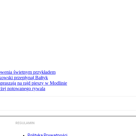
łowenia świetnym przykładem
owski przepłynął Bałtyk
apraszają na rajd pieszy w Modlinie
yżej notowanego rywala
REGULAMIN
Polityka Prywatności