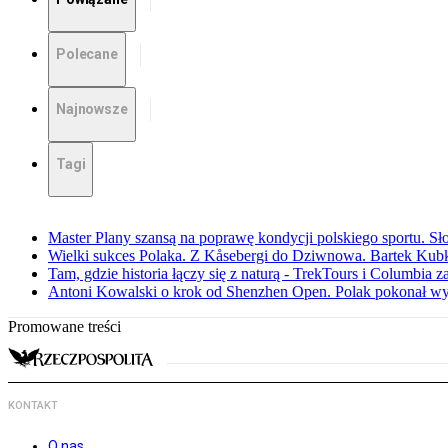
Polecane
Najnowsze
Tagi
Master Plany szansą na poprawę kondycji polskiego sportu. S
Wielki sukces Polaka. Z Kåsebergi do Dziwnowa. Bartek Kubk
Tam, gdzie historia łączy się z naturą - TrekTours i Columbia z
Antoni Kowalski o krok od Shenzhen Open. Polak pokonał w
Promowane treści
KONTAKT
O nas