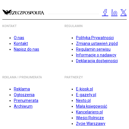
KONTAKT
REGULAMIN
O nas
Polityka Prywatności
Kontakt
Zmiana ustawień zgód
Napisz do nas
Regulamin serwisu
Informacje o nadawcy
Deklaracja dostępności
REKLAMA I PRENUMERATA
PARTNERZY
Reklama
E-kiosk.pl
Ogłoszenia
E-gazety.pl
Prenumerata
Nexto.pl
Archiwum
Mała księgowość
Kancelarierp.pl
Wieści Rolnicze
Życie Warszawy