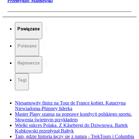
Przemysław Malinowski
Powiązane
Polecane
Najnowsze
Tagi
Niesamowity finisz na Tour de France kobiet. Katarzyna
Niewiadoma-Phinney liderką
Master Plany szansą na poprawę kondycji polskiego sportu.
Słowenia świetnym przykładem
Wielki sukces Polaka. Z Kåsebergi do Dziwnowa. Bartek
Kubkowski przepłynął Bałtyk
Tam, gdzie historia łączy się z naturą - TrekTours i Columbia