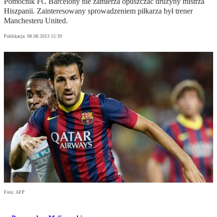
Pomocnik FC Barcelony nie zamierza opuszczać drużyny mistrza
Hiszpanii. Zainteresowany sprowadzeniem piłkarza był trener
Manchesteru United.
Publikacja:
08.08.2013 15:39
Foto: AFP