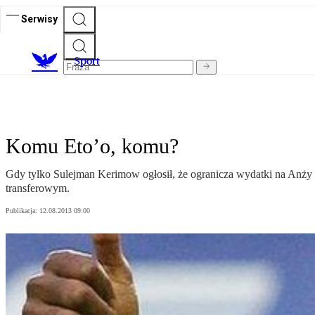
Serwisy
S
port
Komu Eto’o, komu?
Gdy tylko Sulejman Kerimow ogłosił, że ogranicza wydatki na Anży 
transferowym.
Publikacja:
12.08.2013 09:00