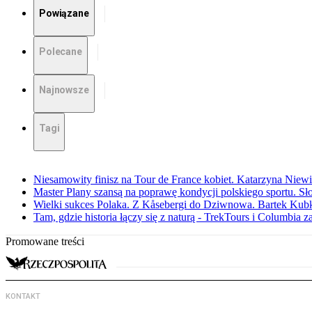
Powiązane
Polecane
Najnowsze
Tagi
Niesamowity finisz na Tour de France kobiet. Katarzyna Niew
Master Plany szansą na poprawę kondycji polskiego sportu. S
Wielki sukces Polaka. Z Kåsebergi do Dziwnowa. Bartek Kubk
Tam, gdzie historia łączy się z naturą - TrekTours i Columbia z
Promowane treści
KONTAKT