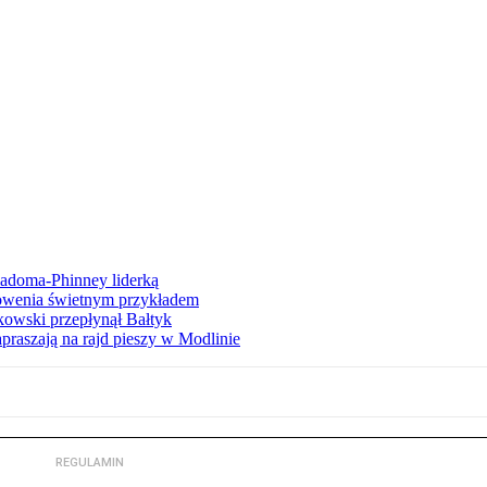
iadoma-Phinney liderką
łowenia świetnym przykładem
owski przepłynął Bałtyk
apraszają na rajd pieszy w Modlinie
REGULAMIN