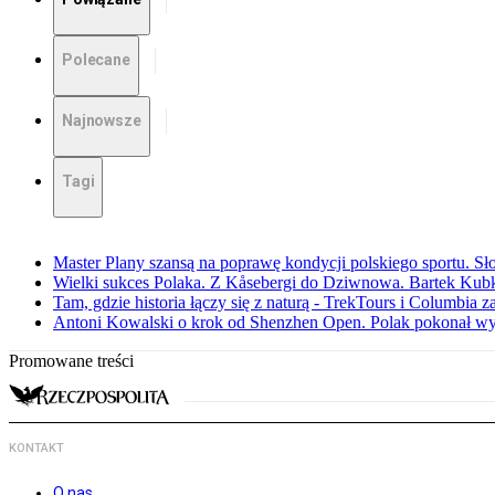
Polecane
Najnowsze
Tagi
Master Plany szansą na poprawę kondycji polskiego sportu. S
Wielki sukces Polaka. Z Kåsebergi do Dziwnowa. Bartek Kubk
Tam, gdzie historia łączy się z naturą - TrekTours i Columbia z
Antoni Kowalski o krok od Shenzhen Open. Polak pokonał w
Promowane treści
KONTAKT
O nas