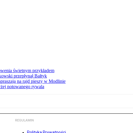
łowenia świetnym przykładem
owski przepłynął Bałtyk
apraszają na rajd pieszy w Modlinie
yżej notowanego rywala
REGULAMIN
Polityka Prywatności