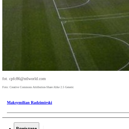
fot. cpfc86@ntlworld.com
Foto: Creative Commons Attribution-Share Alike 2.5 Generic
Maksymilian Radzimirski
Powiązane