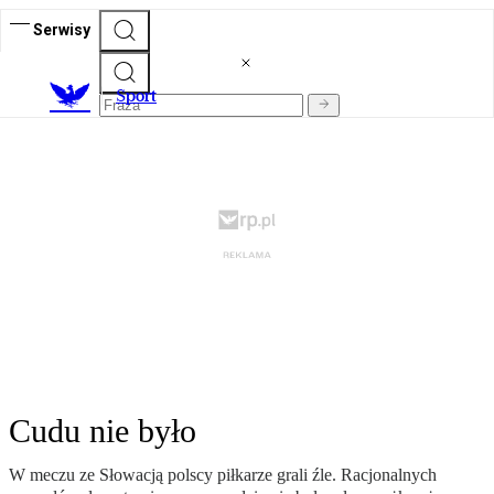
Serwisy
S
port
Cudu nie było
W meczu ze Słowacją polscy piłkarze grali źle. Racjonalnych