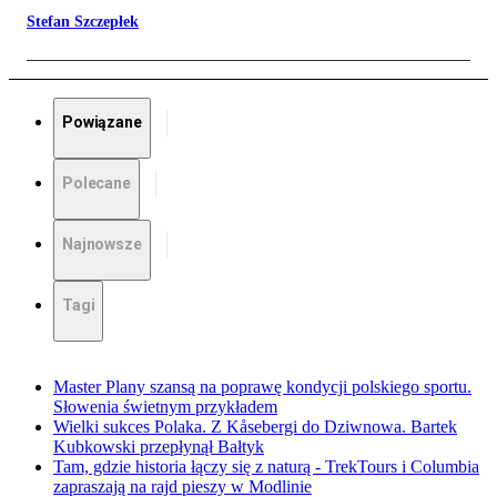
Stefan Szczepłek
Powiązane
Polecane
Najnowsze
Tagi
Master Plany szansą na poprawę kondycji polskiego sportu.
Słowenia świetnym przykładem
Wielki sukces Polaka. Z Kåsebergi do Dziwnowa. Bartek
Kubkowski przepłynął Bałtyk
Tam, gdzie historia łączy się z naturą - TrekTours i Columbia
zapraszają na rajd pieszy w Modlinie