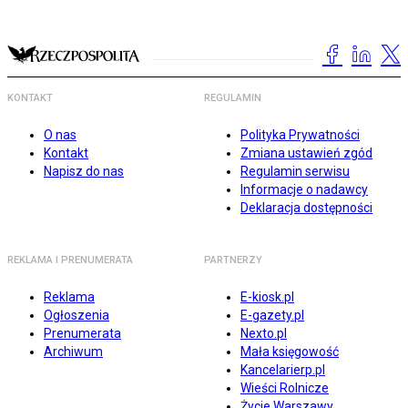
KONTAKT
REGULAMIN
O nas
Polityka Prywatności
Kontakt
Zmiana ustawień zgód
Napisz do nas
Regulamin serwisu
Informacje o nadawcy
Deklaracja dostępności
REKLAMA I PRENUMERATA
PARTNERZY
Reklama
E-kiosk.pl
Ogłoszenia
E-gazety.pl
Prenumerata
Nexto.pl
Archiwum
Mała księgowość
Kancelarierp.pl
Wieści Rolnicze
Życie Warszawy