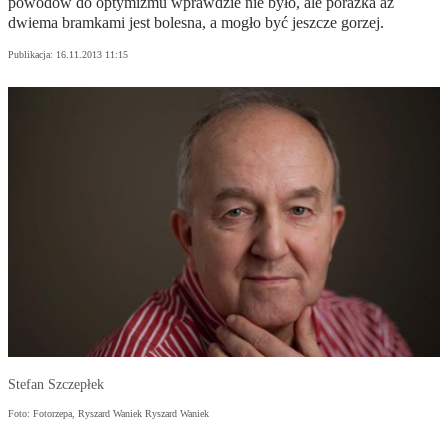
powodów do optymizmu wprawdzie nie było, ale porażka aż
dwiema bramkami jest bolesna, a mogło być jeszcze gorzej.
Publikacja:
16.11.2013 11:15
Stefan Szczepłek
Foto: Fotorzepa, Ryszard Waniek Ryszard Waniek