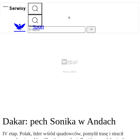
Serwisy
S
port
Dakar: pech Sonika w Andach
IV etap. Polak, lider wśród quadowców, pomylił trasę i stracił