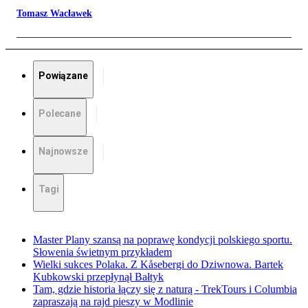
Tomasz Wacławek
Powiązane
Polecane
Najnowsze
Tagi
Master Plany szansą na poprawę kondycji polskiego sportu.
Słowenia świetnym przykładem
Wielki sukces Polaka. Z Kåsebergi do Dziwnowa. Bartek
Kubkowski przepłynął Bałtyk
Tam, gdzie historia łączy się z naturą - TrekTours i Columbia
zapraszają na rajd pieszy w Modlinie