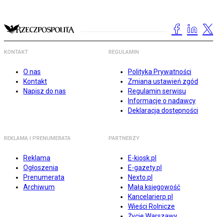
KONTAKT
REGULAMIN
O nas
Polityka Prywatności
Kontakt
Zmiana ustawień zgód
Napisz do nas
Regulamin serwisu
Informacje o nadawcy
Deklaracja dostępności
REKLAMA I PRENUMERATA
PARTNERZY
Reklama
E-kiosk.pl
Ogłoszenia
E-gazety.pl
Prenumerata
Nexto.pl
Archiwum
Mała księgowość
Kancelarierp.pl
Wieści Rolnicze
Życie Warszawy