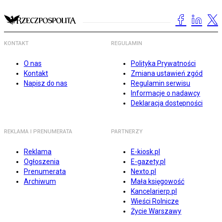
KONTAKT
REGULAMIN
O nas
Polityka Prywatności
Kontakt
Zmiana ustawień zgód
Napisz do nas
Regulamin serwisu
Informacje o nadawcy
Deklaracja dostępności
REKLAMA I PRENUMERATA
PARTNERZY
Reklama
E-kiosk.pl
Ogłoszenia
E-gazety.pl
Prenumerata
Nexto.pl
Archiwum
Mała księgowość
Kancelarierp.pl
Wieści Rolnicze
Życie Warszawy