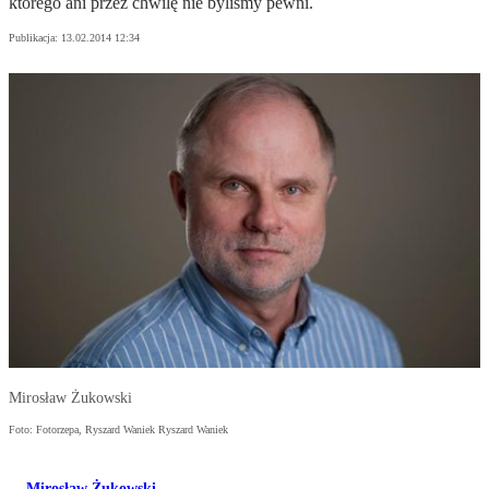
którego ani przez chwilę nie byliśmy pewni.
Publikacja:
13.02.2014 12:34
Mirosław Żukowski
Foto: Fotorzepa, Ryszard Waniek Ryszard Waniek
Mirosław Żukowski