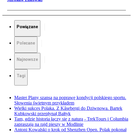
Powiązane
Polecane
Najnowsze
Tagi
Master Plany szansą na poprawę kondycji polskiego sportu.
Słowenia świetnym przykładem
Wielki sukces Polaka. Z Kåsebergi do Dziwnowa. Bartek
Kubkowski przepłynął Bałtyk
Tam, gdzie historia łączy się z naturą - TrekTours i Columbia
zapraszają na rajd pieszy w Modlinie
Antoni Kowalski o krok od Shenzhen Open. Polak pokonał