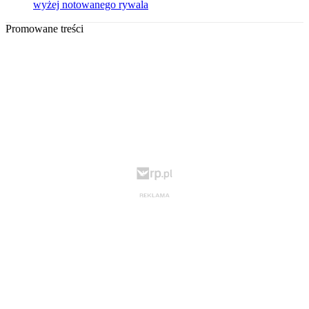
wyżej notowanego rywala
Promowane treści