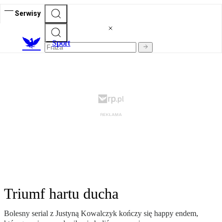
Serwisy
S
port
Triumf hartu ducha
Bolesny serial z Justyną Kowalczyk kończy się happy endem,