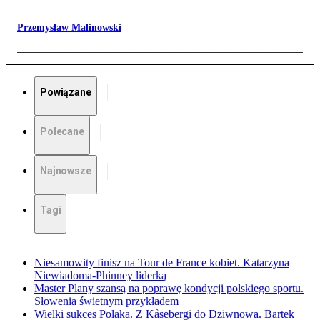
Przemysław Malinowski
Powiązane
Polecane
Najnowsze
Tagi
Niesamowity finisz na Tour de France kobiet. Katarzyna
Niewiadoma-Phinney liderką
Master Plany szansą na poprawę kondycji polskiego sportu.
Słowenia świetnym przykładem
Wielki sukces Polaka. Z Kåsebergi do Dziwnowa. Bartek