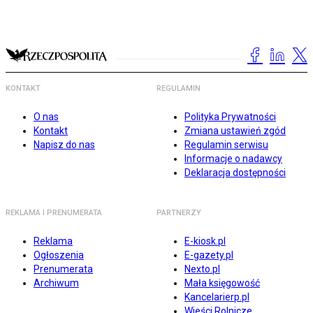
KONTAKT
REGULAMIN
O nas
Polityka Prywatności
Kontakt
Zmiana ustawień zgód
Napisz do nas
Regulamin serwisu
Informacje o nadawcy
Deklaracja dostępności
REKLAMA I PRENUMERATA
PARTNERZY
Reklama
E-kiosk.pl
Ogłoszenia
E-gazety.pl
Prenumerata
Nexto.pl
Archiwum
Mała księgowość
Kancelarierp.pl
Wieści Rolnicze