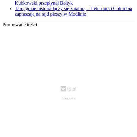
Kubkowski przepłynął Bałtyk
Tam, gdzie historia łączy się z naturą - TrekTours i Columbia
zapraszają na rajd pieszy w Modlinie
Promowane treści