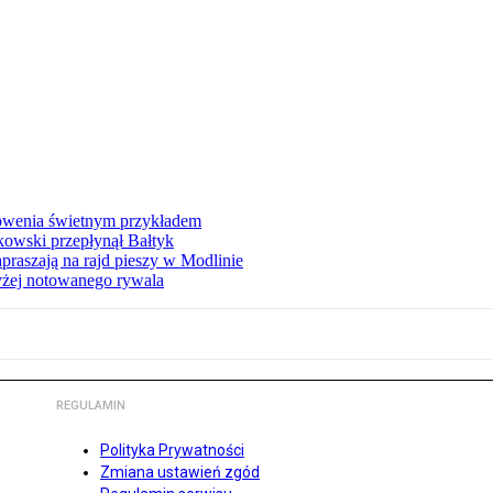
łowenia świetnym przykładem
owski przepłynął Bałtyk
apraszają na rajd pieszy w Modlinie
yżej notowanego rywala
REGULAMIN
Polityka Prywatności
Zmiana ustawień zgód