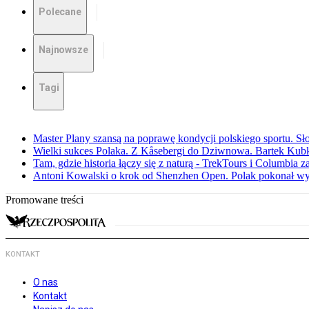
Polecane
Najnowsze
Tagi
Master Plany szansą na poprawę kondycji polskiego sportu. S
Wielki sukces Polaka. Z Kåsebergi do Dziwnowa. Bartek Kubk
Tam, gdzie historia łączy się z naturą - TrekTours i Columbia z
Antoni Kowalski o krok od Shenzhen Open. Polak pokonał w
Promowane treści
KONTAKT
O nas
Kontakt