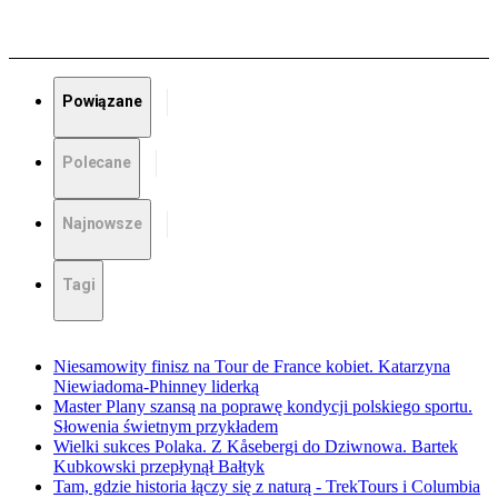
Powiązane
Polecane
Najnowsze
Tagi
Niesamowity finisz na Tour de France kobiet. Katarzyna
Niewiadoma-Phinney liderką
Master Plany szansą na poprawę kondycji polskiego sportu.
Słowenia świetnym przykładem
Wielki sukces Polaka. Z Kåsebergi do Dziwnowa. Bartek
Kubkowski przepłynął Bałtyk
Tam, gdzie historia łączy się z naturą - TrekTours i Columbia