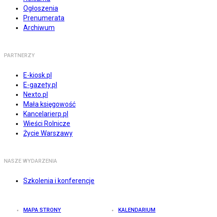
Ogłoszenia
Prenumerata
Archiwum
PARTNERZY
E-kiosk.pl
E-gazety.pl
Nexto.pl
Mała księgowość
Kancelarierp.pl
Wieści Rolnicze
Życie Warszawy
NASZE WYDARZENIA
Szkolenia i konferencje
MAPA STRONY
KALENDARIUM