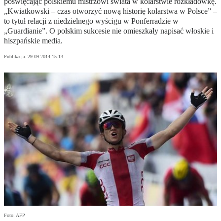
poświęcając polskiemu mistrzowi świata w kolarstwie rozkładówkę.
„Kwiatkowski – czas otworzyć nową historię kolarstwa w Polsce” –
to tytuł relacji z niedzielnego wyścigu w Ponferradzie w
„Guardianie”. O polskim sukcesie nie omieszkały napisać włoskie i
hiszpańskie media.
Publikacja:
29.09.2014 15:13
Foto: AFP