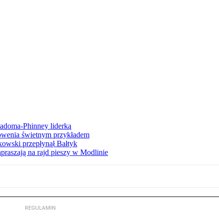
iadoma-Phinney liderką
łowenia świetnym przykładem
owski przepłynął Bałtyk
apraszają na rajd pieszy w Modlinie
REGULAMIN