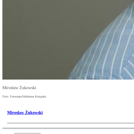
Mirosław Żukowski
Foto: Fotorzepa/Waldemar Kompała
Mirosław Żukowski