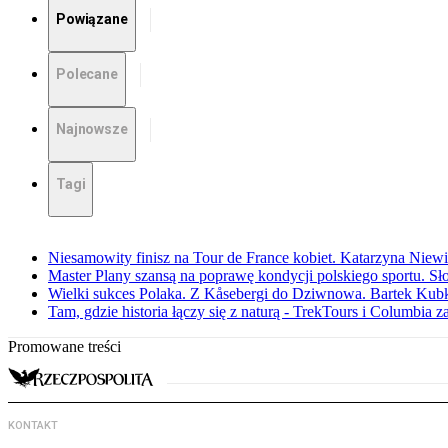
Powiązane
Polecane
Najnowsze
Tagi
Niesamowity finisz na Tour de France kobiet. Katarzyna Niew
Master Plany szansą na poprawę kondycji polskiego sportu. S
Wielki sukces Polaka. Z Kåsebergi do Dziwnowa. Bartek Kubk
Tam, gdzie historia łączy się z naturą - TrekTours i Columbia z
Promowane treści
KONTAKT