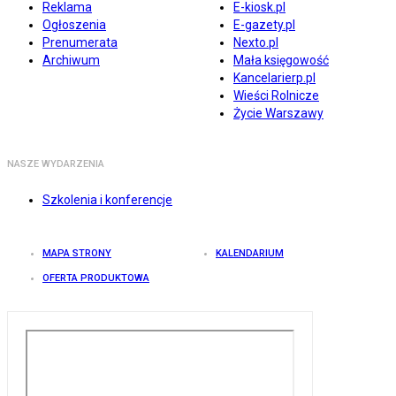
Reklama
E-kiosk.pl
Ogłoszenia
E-gazety.pl
Prenumerata
Nexto.pl
Archiwum
Mała księgowość
Kancelarierp.pl
Wieści Rolnicze
Życie Warszawy
NASZE WYDARZENIA
Szkolenia i konferencje
MAPA STRONY
KALENDARIUM
OFERTA PRODUKTOWA