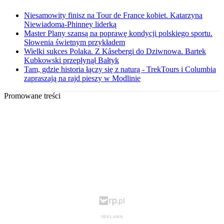
Niesamowity finisz na Tour de France kobiet. Katarzyna
Niewiadoma-Phinney liderką
Master Plany szansą na poprawę kondycji polskiego sportu.
Słowenia świetnym przykładem
Wielki sukces Polaka. Z Kåsebergi do Dziwnowa. Bartek
Kubkowski przepłynął Bałtyk
Tam, gdzie historia łączy się z naturą - TrekTours i Columbia
zapraszają na rajd pieszy w Modlinie
Promowane treści