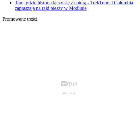
Tam, gdzie historia łączy się z naturą - TrekTours i Columbia
zapraszają na rajd pieszy w Modlinie
Promowane treści