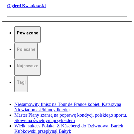
Olgierd Kwiatkowski
Powiązane
Polecane
Najnowsze
Tagi
Niesamowity finisz na Tour de France kobiet. Katarzyna
Niewiadoma-Phinney liderką
Master Plany szansą na poprawę kondycji polskiego sportu.
Słowenia świetnym przykładem
Wielki sukces Polaka. Z Kåsebergi do Dziwnowa. Bartek
Kubkowski przepłynął Bałtyk