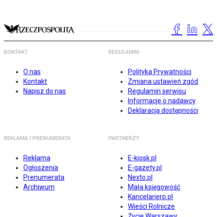
KONTAKT
REGULAMIN
O nas
Polityka Prywatności
Kontakt
Zmiana ustawień zgód
Napisz do nas
Regulamin serwisu
Informacje o nadawcy
Deklaracja dostępności
REKLAMA I PRENUMERATA
PARTNERZY
Reklama
E-kiosk.pl
Ogłoszenia
E-gazety.pl
Prenumerata
Nexto.pl
Archiwum
Mała księgowość
Kancelarierp.pl
Wieści Rolnicze
Życie Warszawy