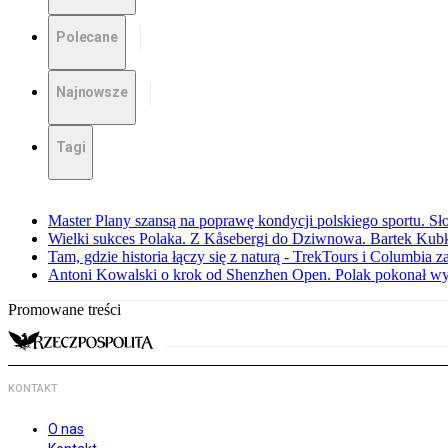
Polecane
Najnowsze
Tagi
Master Plany szansą na poprawę kondycji polskiego sportu. S
Wielki sukces Polaka. Z Kåsebergi do Dziwnowa. Bartek Kubk
Tam, gdzie historia łączy się z naturą - TrekTours i Columbia z
Antoni Kowalski o krok od Shenzhen Open. Polak pokonał w
Promowane treści
KONTAKT
O nas