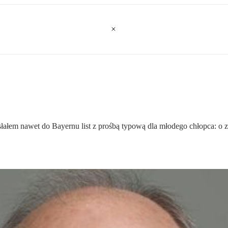
łem nawet do Bayernu list z prośbą typową dla młodego chłopca: o zd