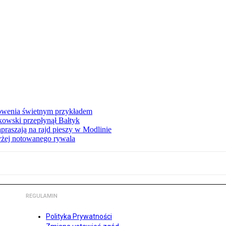
łowenia świetnym przykładem
owski przepłynął Bałtyk
apraszają na rajd pieszy w Modlinie
yżej notowanego rywala
REGULAMIN
Polityka Prywatności