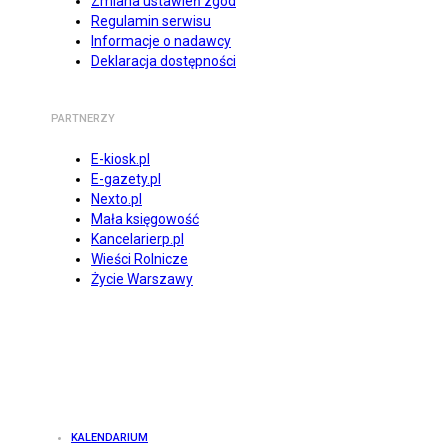
Zmiana ustawień zgód
Regulamin serwisu
Informacje o nadawcy
Deklaracja dostępności
PARTNERZY
E-kiosk.pl
E-gazety.pl
Nexto.pl
Mała księgowość
Kancelarierp.pl
Wieści Rolnicze
Życie Warszawy
KALENDARIUM