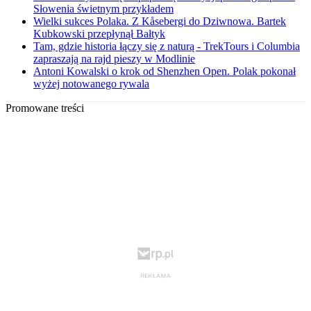
Słowenia świetnym przykładem
Wielki sukces Polaka. Z Kåsebergi do Dziwnowa. Bartek
Kubkowski przepłynął Bałtyk
Tam, gdzie historia łączy się z naturą - TrekTours i Columbia
zapraszają na rajd pieszy w Modlinie
Antoni Kowalski o krok od Shenzhen Open. Polak pokonał
wyżej notowanego rywala
Promowane treści