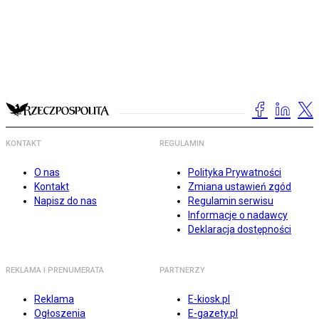
KONTAKT
REGULAMIN
O nas
Polityka Prywatności
Kontakt
Zmiana ustawień zgód
Napisz do nas
Regulamin serwisu
Informacje o nadawcy
Deklaracja dostępności
REKLAMA I PRENUMERATA
PARTNERZY
Reklama
E-kiosk.pl
Ogłoszenia
E-gazety.pl