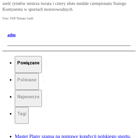
sześć tytułów mistrza świata i cztery złote medale czempionatu Starego
Kontynentu w sportach motorowodnych.
Foto: PAP/Tomasz Gzell
adm
Powiązane
Polecane
Najnowsze
Tagi
Master Plany szansą na poprawę kondycji polskiego sportu.